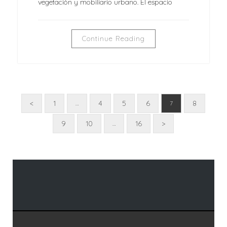
vegetación y mobiliario urbano. El espacio
Continue Reading
<
1
4
5
6
8
…
7
9
10
16
>
…